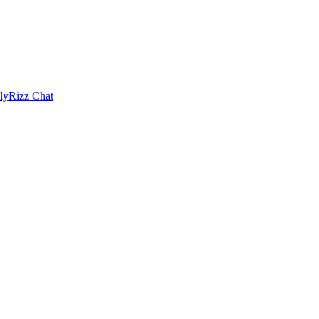
ly
Rizz Chat