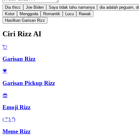
Dia thicc
Joe Biden
Saya tidak tahu namanya
dia adalah peguam, di
Kotor
Menggoda
Romantik
Lucu
Rawak
Hasilkan Garisan Rizz
Ciri Rizz AI
💘
Garisan Rizz
💗
Garisan Pickup Rizz
😎
Emoji Rizz
( ͡° ͜ʖ ͡°)
Meme Rizz