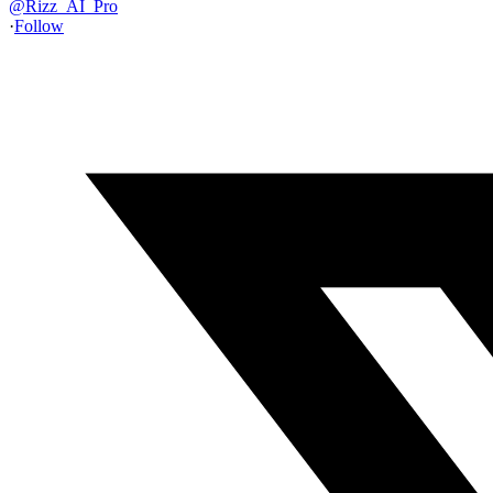
@
Rizz_AI_Pro
·
Follow