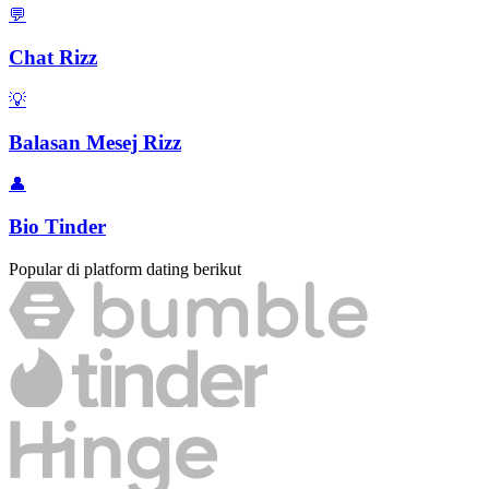
💬
Chat Rizz
💡
Balasan Mesej Rizz
👤
Bio Tinder
Popular di platform dating berikut