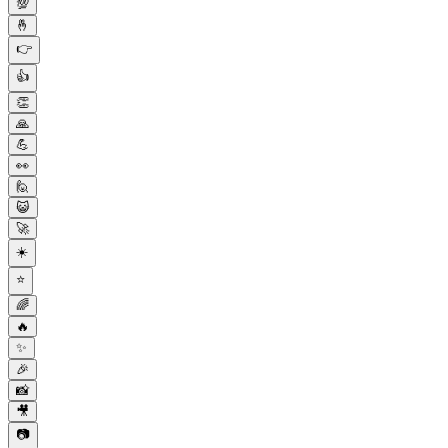
💯
🤞
👉
👍
👏
🙏
💪
👀
🙋
😺
🚀
☀️
⭐
🌈
🔥
✨
🎉
📸
🎥
📷