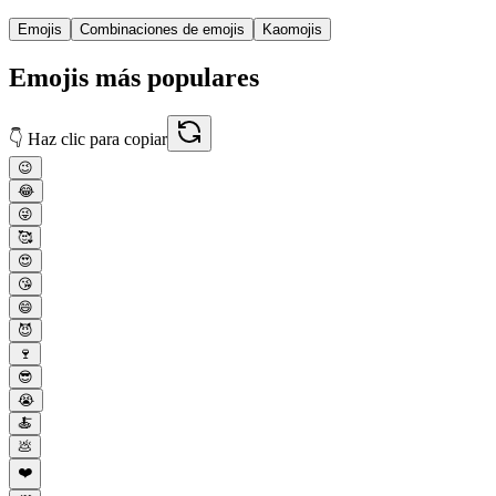
Emojis
Combinaciones de emojis
Kaomojis
Emojis más populares
👇 Haz clic para copiar
😉
😂
😜
🥰
😍
😘
😄
😈
🍷
😎
😭
🍝
💩
❤️