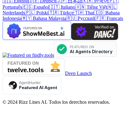
🇺🇸 English
🇩🇪 Deutsch
🇯🇵 日本語
🇰🇷 한국어
🇵🇹
Português
🇪🇸 Español
🇮🇹 Italiano
🇻🇳 Tiếng Việt
🇳🇱
Nederlands
🇵🇱 Polski
🇹🇷 Türkçe
🇹🇭 Thai
🇮🇩 Bahasa
Indonesia
🇲🇾 Bahasa Malaysia
🇷🇺 Русский
🇫🇷 Français
Deep Launch
AgentHunter
Featured AI Agent
©
2024
Rizz Lines AI
.
Todos los derechos reservados
.