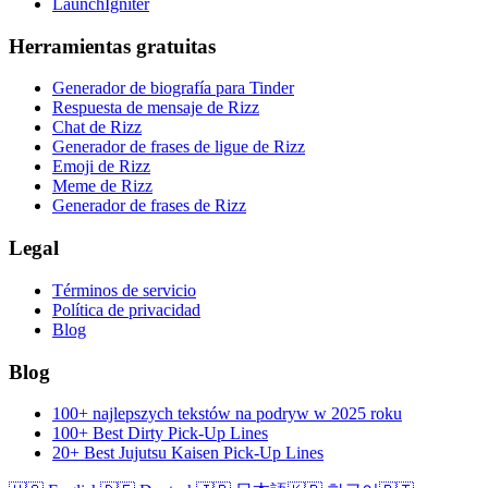
LaunchIgniter
Herramientas gratuitas
Generador de biografía para Tinder
Respuesta de mensaje de Rizz
Chat de Rizz
Generador de frases de ligue de Rizz
Emoji de Rizz
Meme de Rizz
Generador de frases de Rizz
Legal
Términos de servicio
Política de privacidad
Blog
Blog
100+ najlepszych tekstów na podryw w 2025 roku
100+ Best Dirty Pick-Up Lines
20+ Best Jujutsu Kaisen Pick-Up Lines