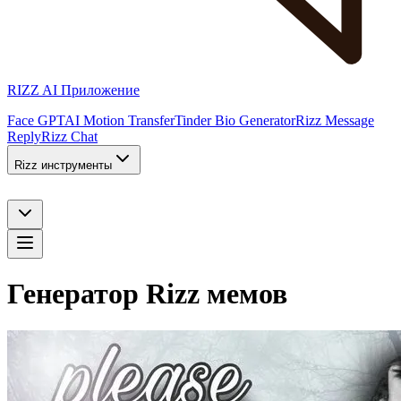
RIZZ AI Приложение
Face GPT
AI Motion Transfer
Tinder Bio Generator
Rizz Message
Reply
Rizz Chat
Rizz инструменты
Генератор Rizz мемов