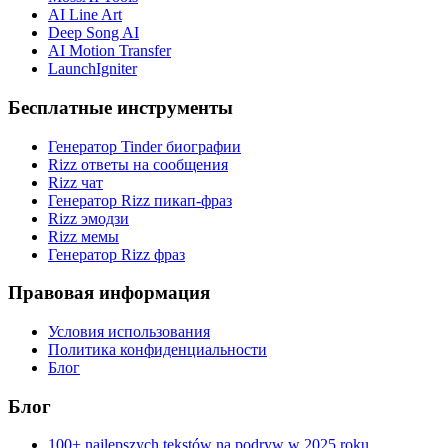
AI Line Art
Deep Song AI
AI Motion Transfer
LaunchIgniter
Бесплатные инструменты
Генератор Tinder биографии
Rizz ответы на сообщения
Rizz чат
Генератор Rizz пикап-фраз
Rizz эмодзи
Rizz мемы
Генератор Rizz фраз
Правовая информация
Условия использования
Политика конфиденциальности
Блог
Блог
100+ najlepszych tekstów na podryw w 2025 roku