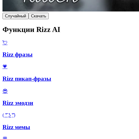
Случайный
Скачать
Функции Rizz AI
💘
Rizz фразы
💗
Rizz пикап-фразы
😎
Rizz эмодзи
( ͡° ͜ʖ ͡°)
Rizz мемы
💬