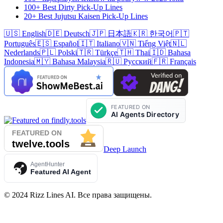
100+ Best Dirty Pick-Up Lines
20+ Best Jujutsu Kaisen Pick-Up Lines
🇺🇸 English
🇩🇪 Deutsch
🇯🇵 日本語
🇰🇷 한국어
🇵🇹
Português
🇪🇸 Español
🇮🇹 Italiano
🇻🇳 Tiếng Việt
🇳🇱
Nederlands
🇵🇱 Polski
🇹🇷 Türkçe
🇹🇭 Thai
🇮🇩 Bahasa
Indonesia
🇲🇾 Bahasa Malaysia
🇷🇺 Русский
🇫🇷 Français
Deep Launch
AgentHunter
Featured AI Agent
©
2024
Rizz Lines AI
.
Все права защищены
.