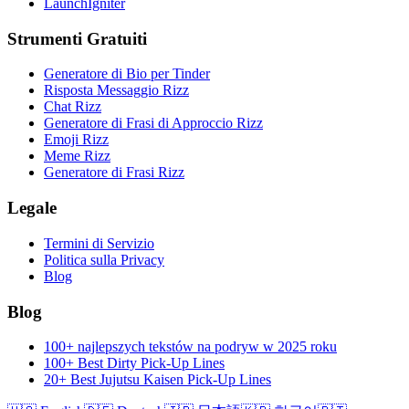
LaunchIgniter
Strumenti Gratuiti
Generatore di Bio per Tinder
Risposta Messaggio Rizz
Chat Rizz
Generatore di Frasi di Approccio Rizz
Emoji Rizz
Meme Rizz
Generatore di Frasi Rizz
Legale
Termini di Servizio
Politica sulla Privacy
Blog
Blog
100+ najlepszych tekstów na podryw w 2025 roku
100+ Best Dirty Pick-Up Lines
20+ Best Jujutsu Kaisen Pick-Up Lines