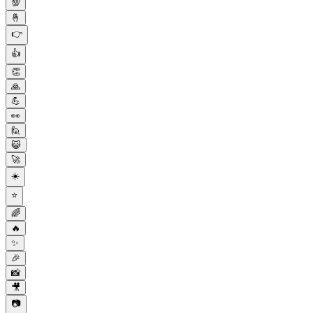
💯
🤞
👉
👍
👏
🙏
💪
👀
🙋
😺
🚀
☀️
⭐
🌈
🔥
✨
🎉
📸
🎥
📷