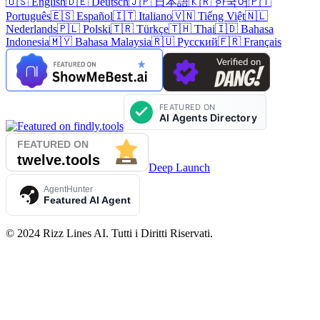
🇺🇸 English
🇩🇪 Deutsch
🇯🇵 日本語
🇰🇷 한국어
🇵🇹
Português
🇪🇸 Español
🇮🇹 Italiano
🇻🇳 Tiếng Việt
🇳🇱
Nederlands
🇵🇱 Polski
🇹🇷 Türkçe
🇹🇭 Thai
🇮🇩 Bahasa
Indonesia
🇲🇾 Bahasa Malaysia
🇷🇺 Русский
🇫🇷 Français
Deep Launch
AgentHunter
Featured AI Agent
©
2024
Rizz Lines AI
.
Tutti i Diritti Riservati
.