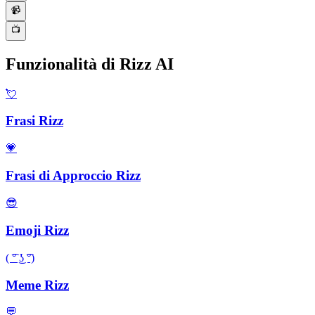
📹
📺
Funzionalità di Rizz AI
💘
Frasi Rizz
💗
Frasi di Approccio Rizz
😎
Emoji Rizz
( ͡° ͜ʖ ͡°)
Meme Rizz
💬