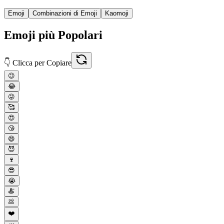
Emoji
Combinazioni di Emoji
Kaomoji
Emoji più Popolari
👇 Clicca per Copiare
😉
😂
😜
🥰
😍
😘
😄
😈
🍷
😎
😭
🍝
💩
❤️