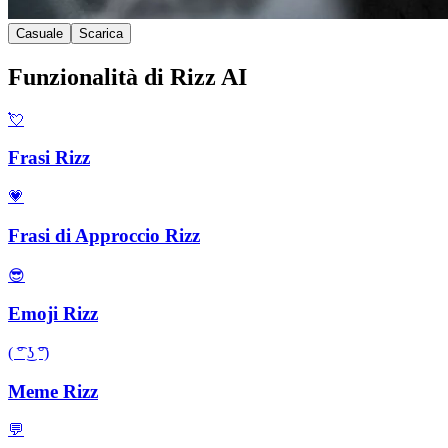
Casuale
Scarica
Funzionalità di Rizz AI
💘
Frasi Rizz
💗
Frasi di Approccio Rizz
😎
Emoji Rizz
( ͡° ͜ʖ ͡°)
Meme Rizz
💬