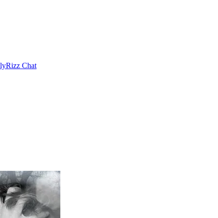
ly
Rizz Chat