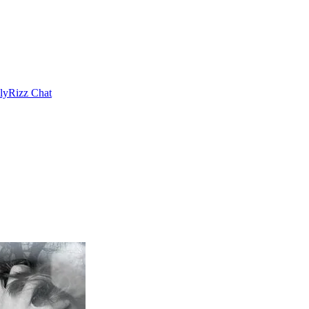
ly
Rizz Chat