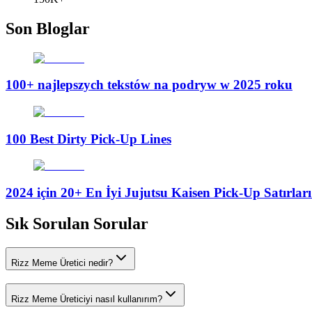
Son Bloglar
100+ najlepszych tekstów na podryw w 2025 roku
100 Best Dirty Pick-Up Lines
2024 için 20+ En İyi Jujutsu Kaisen Pick-Up Satırla
Sık Sorulan Sorular
Rizz Meme Üretici nedir?
Rizz Meme Üreticiyi nasıl kullanırım?