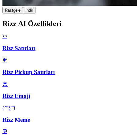
Rastgele
İndir
Rizz AI Özellikleri
💘
Rizz Satırları
💗
Rizz Pickup Satırları
😎
Rizz Emoji
( ͡° ͜ʖ ͡°)
Rizz Meme
💬