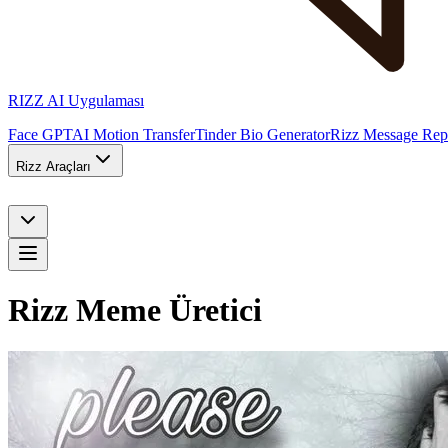
RIZZ AI Uygulaması
Face GPT
AI Motion Transfer
Tinder Bio Generator
Rizz Message Rep
Rizz Araçları
Rizz Meme Üretici