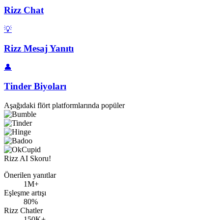
Rizz Chat
💡
Rizz Mesaj Yanıtı
👤
Tinder Biyoları
Aşağıdaki flört platformlarında popüler
Rizz AI Skoru!
Önerilen yanıtlar
1M+
Eşleşme artışı
80%
Rizz Chatler
150K+