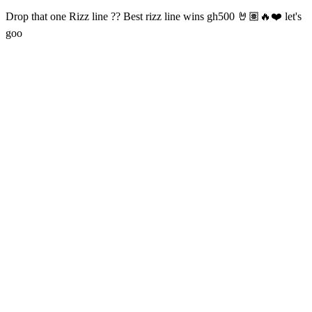
Drop that one Rizz line ?? Best rizz line wins gh500 🤘🏽🔥❤️ let's
goo