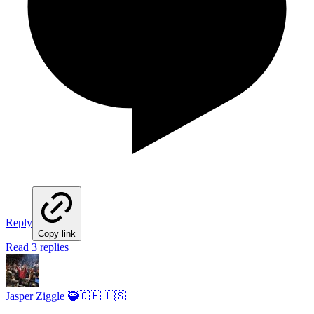
Reply
Copy link
Read 3 replies
Jasper Ziggle 🥷🇬🇭 🇺🇸