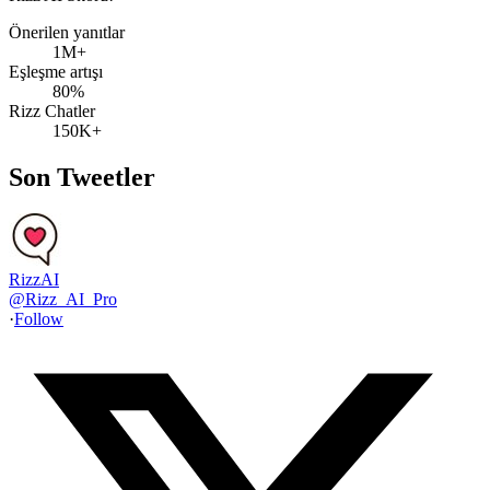
Önerilen yanıtlar
1M+
Eşleşme artışı
80%
Rizz Chatler
150K+
Son Tweetler
RizzAI
@
Rizz_AI_Pro
·
Follow