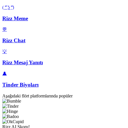
( ͡° ͜ʖ ͡°)
Rizz Meme
💬
Rizz Chat
💡
Rizz Mesaj Yanıtı
👤
Tinder Biyoları
Aşağıdaki flört platformlarında popüler
Rizz AI Skoru!