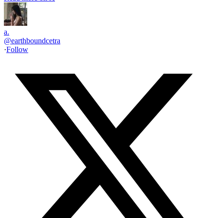
a.
@
earthboundcetra
·
Follow