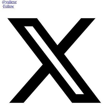
@
yuliexe
·
Follow