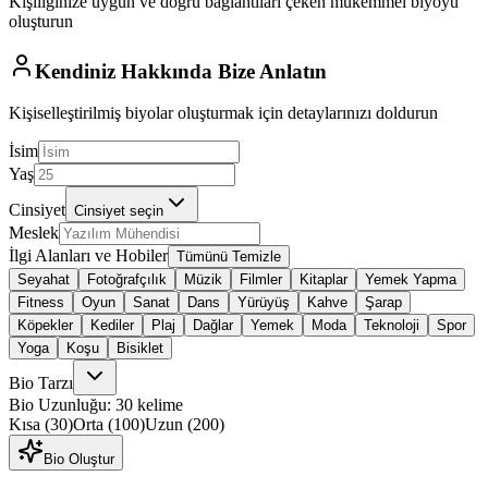
Kişiliğinize uygun ve doğru bağlantıları çeken mükemmel biyoyu
oluşturun
Kendiniz Hakkında Bize Anlatın
Kişiselleştirilmiş biyolar oluşturmak için detaylarınızı doldurun
İsim
Yaş
Cinsiyet
Cinsiyet seçin
Meslek
İlgi Alanları ve Hobiler
Tümünü Temizle
Seyahat
Fotoğrafçılık
Müzik
Filmler
Kitaplar
Yemek Yapma
Fitness
Oyun
Sanat
Dans
Yürüyüş
Kahve
Şarap
Köpekler
Kediler
Plaj
Dağlar
Yemek
Moda
Teknoloji
Spor
Yoga
Koşu
Bisiklet
Bio Tarzı
Bio Uzunluğu: 30 kelime
Kısa
(30)
Orta
(100)
Uzun
(200)
Bio Oluştur